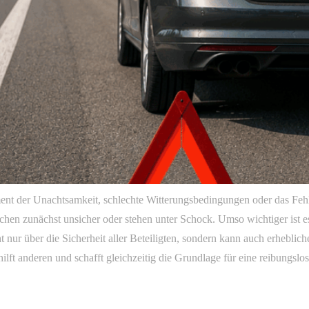
oment der Unachtsamkeit, schlechte Witterungsbedingungen oder das Feh
nschen zunächst unsicher oder stehen unter Schock. Umso wichtiger ist e
t nur über die Sicherheit aller Beteiligten, sondern kann auch erheblic
t, hilft anderen und schafft gleichzeitig die Grundlage für eine reibun