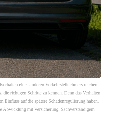
lverhalten eines anderen Verkehrsteilnehmers reichen
s, die richtigen Schritte zu kennen. Denn das Verhalten
hen Einfluss auf die spätere Schadenregulierung haben.
gslose Abwicklung mit Versicherung, Sachverständigem