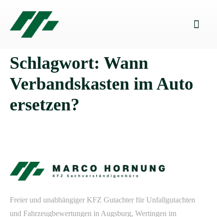
Schlagwort:
Wann
Verbandskasten im Auto
ersetzen?
Freier und unabhängiger KFZ Gutachter für Unfallgutachten
und Fahrzeugbewertungen in Augsburg, Wertingen im