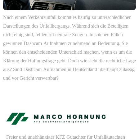
Nach einem Verkehrsunfall kommt es häufig zu unterschiedlichen
Darstellungen des Unfallhergangs. Während sich die Beteiligten
nicht einig sind, fehlen oft neutrale Zeugen. In solchen Fällen
gewinnen Dashcam-Aufnahmen zunehmend an Bedeutung. Sie
können den entscheidenden Unterschied machen, wenn es um die
Klärung der Haftungsfrage geht. Doch wie sieht die rechtliche Lage
aus? Sind Dashcam-Aufnahmen in Deutschland überhaupt zulässig
und vor Gericht verwertbar?
Freier und unabhängiger KFZ Gutachter für Unfallgutachten