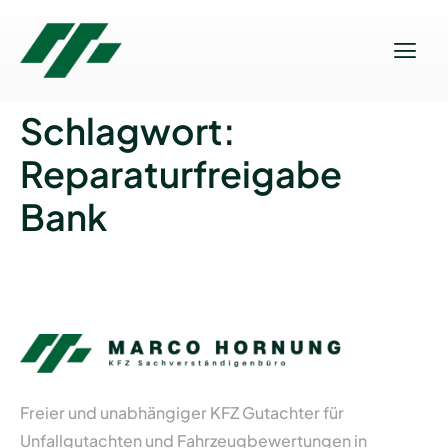
Schlagwort:
Reparaturfreigabe
Bank
Freier und unabhängiger KFZ Gutachter für
Unfallgutachten und Fahrzeugbewertungen in