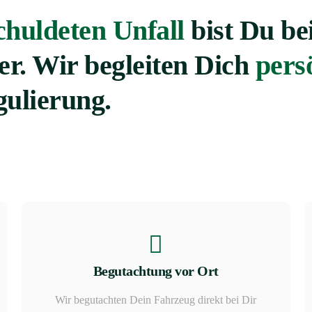
chuldeten Unfall
bist Du be
r. Wir begleiten Dich
pers
ulierung.
Begutachtung vor Ort
Wir begutachten Dein Fahrzeug direkt bei Dir