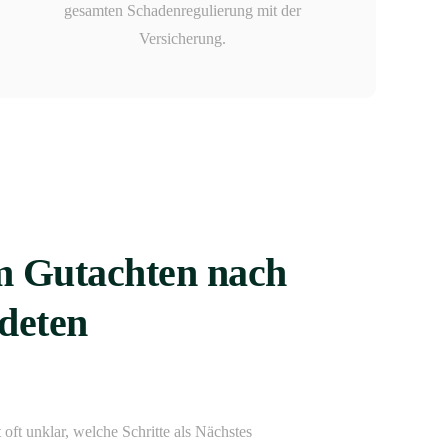
gesamten Schadenregulierung mit der
Versicherung.
um Gutachten nach
deten
oft unklar, welche Schritte als Nächstes