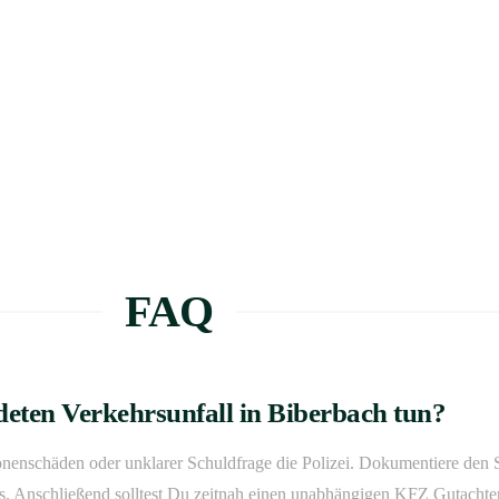
FAQ
deten Verkehrsunfall in Biberbach tun?
sonenschäden oder unklarer Schuldfrage die Polizei. Dokumentiere den 
s. Anschließend solltest Du zeitnah einen unabhängigen KFZ Gutachter