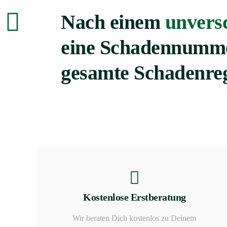
Nach einem
unvers
eine Schadennumme
gesamte Schadenreg
Kostenlose Erstberatung
Wir beraten Dich kostenlos zu Deinem