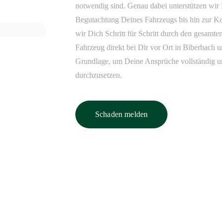
notwendig sind. Genau dabei unterstützen wir 
Begutachtung Deines Fahrzeugs bis hin zur Ko
wir Dich Schritt für Schritt durch den gesamt
Fahrzeug direkt bei Dir vor Ort in Biberbach 
Grundlage, um Deine Ansprüche vollständig 
durchzusetzen.
Schaden melden